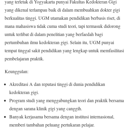
yang terletak di Yogyakarta punyai Fakultas Kedokteran Gigi
yang dikenal terlampau baik di dalam membuahkan dokter gigi
berkualitas tinggi. UGM utamakan pendidikan berbasis riset, di
mana mahasiswa tidak cuma studi teori, tapi termasuk didorong
untuk terlibat di dalam penelitian yang berfaedah bagi
pertumbuhan ilmu kedokteran gigi. Selain itu, UGM punyai
tempat tinggal sakit pendidikan yang lengkap untuk memfasilitasi
pembelajaran praktik.
Keunggulan:
Akreditasi A dan reputasi tinggi di dunia pendidikan
kedokteran gigi.
Program studi yang menggabungkan teori dan praktik bersama
dengan sarana klinik gigi yang canggih.
Banyak kerjasama bersama dengan institusi internasional,
memberi tambahan peluang pertukaran pelajar.