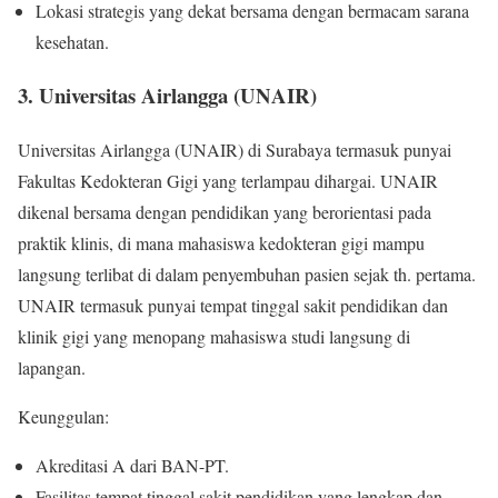
Lokasi strategis yang dekat bersama dengan bermacam sarana
kesehatan.
3. Universitas Airlangga (UNAIR)
Universitas Airlangga (UNAIR) di Surabaya termasuk punyai
Fakultas Kedokteran Gigi yang terlampau dihargai. UNAIR
dikenal bersama dengan pendidikan yang berorientasi pada
praktik klinis, di mana mahasiswa kedokteran gigi mampu
langsung terlibat di dalam penyembuhan pasien sejak th. pertama.
UNAIR termasuk punyai tempat tinggal sakit pendidikan dan
klinik gigi yang menopang mahasiswa studi langsung di
lapangan.
Keunggulan:
Akreditasi A dari BAN-PT.
Fasilitas tempat tinggal sakit pendidikan yang lengkap dan