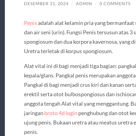
DESEMBER 31, 2024
/
ADMIN
/
0 COMMENTS
Penis
adalah alat kelamin pria yang bermanfaat 
dan air seni (urin). Fungsi Penis tersusun atas 3 
spongiosum dan dua korpora kavernosa, yang di l
Uretra terletak di korpus spongiosum.
Alat vital ini di bagi menjadi tiga bagian: pangk
kepala/glans. Pangkal penis merupakan anggota
Pangkal di bagi menjadi crus kiri dan kanan ser
erektil serta otot bulbospongiosus dan ischio
anggota tengah Alat vital yang menggantung. 
jaringan
broto 4d login
penghubung dan otot kec
ujung penis. Bukaan uretra atau meatus uretra 
penis.