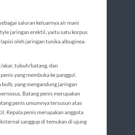
sebagai saluran keluarnya air mani
style jaringan erektil, yaitu satu korpus
apisi oleh jaringan tunika albuginea.
al/akar, tubuh/batang, dan
 penis yang membuka ke panggul.
ta bulb, yang mengandung jaringan
cavernosus. Batang penis merupakan
Batang penis umumnya tersusun atas
il. Kepala penis merupakan anggota
eksternal sanggup di temukan di ujung