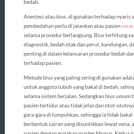
bedah.
Anestesi atau bius, di gunakan terhadap nyaris 
pembedahan perlu di jalankan atau pasien
sara
selama prosedur berlangsung. Bius terhitung s
diagnostik, bedah otak dan perut, kandungan, d
penting di dalam kelancaran prosedur bedah da
terhadap pasien.
Metode bius yang paling sering di gunakan adal
untuk anggota tubuh yang bakal di bedah, sehin
selama sistem berjalan. Sedangkan bius umu
pasien tertidur atau tidak jelas dan otot-ototny
gara-gara di lumpuhkan, sehingga ia tidak bakal
berbentuk cairan yang disuntikkan lewat vena, a
pasien dengan gunakan masker khusus. Kedua z