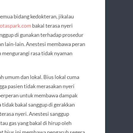
semua bidang kedokteran, jikalau
sotaspark.com
bakal terasa nyeri
anggup di gunakan terhadap prosedur
an lain-lain. Anestesi membawa peran
n mengurangi rasa tidak nyaman
ah umum dan lokal. Bius lokal cuma
gga pasien tidak merasakan nyeri
m berperan untuk membawa dampak
a tidak bakal sanggup di gerakkan
 terasa nyeri. Anestesi sanggup
tau gas yang bakal di hirup oleh
at bius ini membawa pengaruh segera